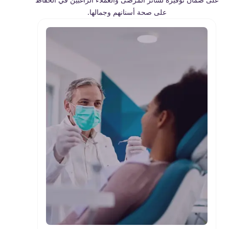
على صحة أسنانھم وجمالھا.