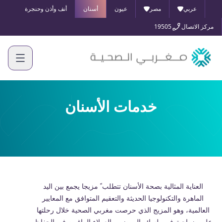
عربي
مصر
عيون
أسنان
أنف وأذن وحنجرة
مركز الاتصال
19505
خدمات الأسنان
العنایة المثالیة بصحة الأسنان تتطلب ً مزیجا یجمع بین الید
الماھرة والتكنولوجیا الحدیثة والتعقیم المتوافق مع المعاییر
العالمیة، وھو المزیج الذي حرصت مغربي الصحیة خلال رحلتھا
على ضمان توفیره لسائر المرضى والعملاء الراغبین في الحفاظ