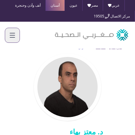
عربي
مصر
عيون
أسنان
أنف وأذن وحنجرة
مركز الاتصال
19505
الرئيسية
أطبائنا
د. معتز بهاء
د. معتز بهاء