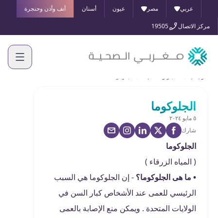
عربي
مصر
عيون
أسنان
أنف وأذن وحنجرة
مركز الاتصال
19505
الرئيسية
الأخبار والفعاليات
الجلوكوما
الجلوكوما
٥ مايو ٢٠٢٤
شارك
الجلوكوما
( المياه الزرقاء )
• ما هى الجلوكوما؟
- إن الجلوكوما هي السبب
الرئيسي للعمى عند الأشخاص كبار السن في
الولايات المتحدة . ويمكن منع الإصابة بالعمى