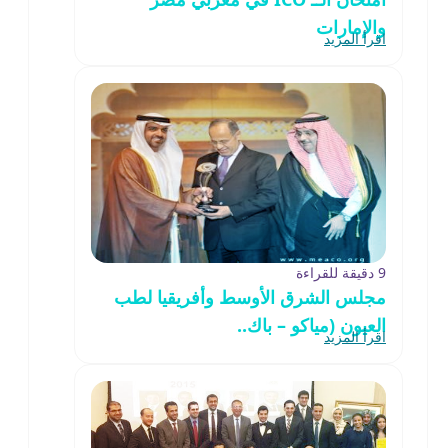
والإمارات
اقرأ المزيد
9 دقيقة للقراءة
مجلس الشرق الأوسط وأفريقيا لطب
العيون (مياكو – باك..
اقرأ المزيد