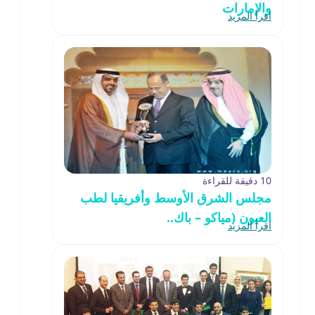
والإمارات
اقرأ المزيد
10 دقيقة للقراءة
مجلس الشرق الأوسط وأفريقيا لطب
العيون (مياكو – باك..
اقرأ المزيد