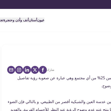
عيون
أسنان
أنف وأذن وحنجرة
تج
شارك
طول النظر هو أحد عيوب الإبصار التي يعاني منها ما يقرب من 25% من أي مجتمع وهي عبارة عن صعوبة رؤية تفاصيل
وضوح.
ين عدسة العين والشبكية أقصر من الطبيعي. و بالتالي فإن الضوء
ينتج عنه عدم وضوح الرؤية عند النظر للأجسام القريبة. والعديد