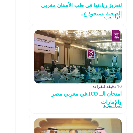
لتعزيز ريادتها في طب الأسنان مغربي
الصحية تستحوذ ع..
اقرأ المزيد
10 دقيقة للقراءة
امتحان الــ ICO في مغربي مصر
والإمارات
اقرأ المزيد