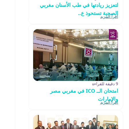
لتعزيز ريادتها في طب الأسنان مغربي
الصحية تستحوذ ع..
اقرأ المزيد
9 دقيقة للقراءة
امتحان الــ ICO في مغربي مصر
والإمارات
اقرأ المزيد