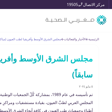
مركز الاتصال
19505
الرئيسية
الأخبار والفعاليات
مجلس الشرق الأوسط وأفريقيا لطب العيون (مياكو –
مجلس الشرق الأوسط وأفريقيا
سابقاً)
٥ مايو ٢٠٢٤
تم تأسيسه في عام 1989، بمشاركة كُلّ الج
المجلسِ العربيِ لطبِّ العيون، بقيادة مستشفيات ومراكزِ مغر
أطباءَ وجمعياتَ طب العيون في كافة أنحاء الشرق الأوسطِ و