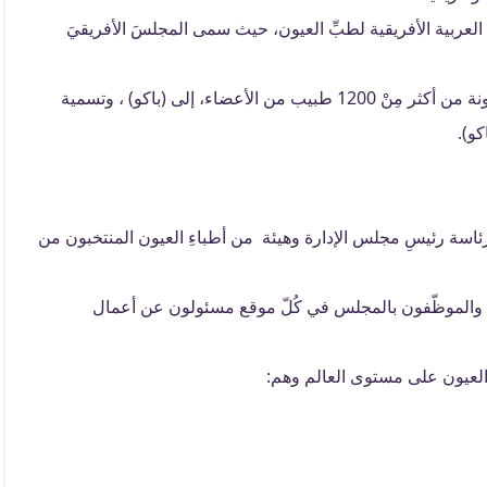
عية العربية الأفريقية لطبِّ العيون، حيث سمى المجلسَ الأفريقيَ
في 2005، انضمت رسمياً جمعية طب العيون الإيرانية ، مكونة من أكثر مِنْ 1200 طبيب من الأعضاء، إلى (باكو) ، وتسمية
كو).
رئاسة رئيسِ مجلس الإدارة وهيئة من أطباءِ العيون المنتخبون من
ض وجدة والقاهرة، والموظّفون بالمجلس في كُلّ موقع مسئولون عن أعمال
ِ العيون على مستوى العالم وهم: