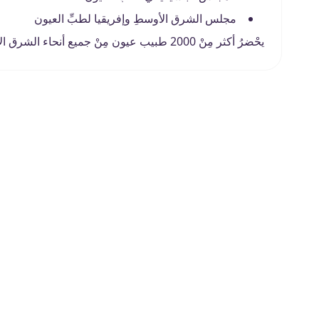
مجلس الشرق الأوسطِ وإفريقيا لطبِّ العيون
يحْضرُ أكثر مِنْ 2000 طبيب عيون مِنْ جميع أنحاء الشرق الأوسطِ وأفريقيا مؤتمر المياكو وذلك كُلّ سنتين.