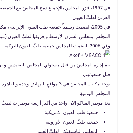
في 1997، قرّر المجلس بالإجماع دمج المجلسَ مع الجم
العربيَ لطبِّ العيون.
المجلسِ بمجلسِ الشرق الأوسطَ وإفريقيا لطبِّ العيون (ميا
وفي 2006، انضمت للمجلس جمعية طبِّ العيون التركية.
تتم إدارة المجلسَ من قبل مسئولي المجلس التنفيذيينِ و ب
قبل جمعياتهم.
توجد مكاتب المجلسَ في 3 مواقعِ بالريا
المجلسِ اليوميةِ
يعد مؤتمر المياكو الآن واحد من أكبرِ أربعة مؤتمراتِ لطبّ
جمعية طب العيون الأمريكية
جمعية طبِّ العيون الأوروبية
المجلس الباسيفيكي لطبِّ العيون