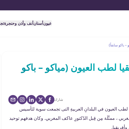
عيون
أسنان
أنف وأذن وحنجرة
تج
 باكو سابقاً)
 لطب العيون (مياكو – باكو
شارك
معيات الوطنية لطب العيون في البلدانِ العربيةِ التى تجمعت سوية لتَأسيس
بي ، ممثّلَة مِن قِبل الدّكتورِ عاكف المغربي. وكان هدفهم توحيد
أفريقيا.