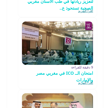
لتعزيز ريادتها في طب الأسنان مغربي
الصحية تستحوذ ع..
اقرأ المزيد
9 دقيقة للقراءة
امتحان الــ ICO في مغربي مصر
والإمارات
اقرأ المزيد