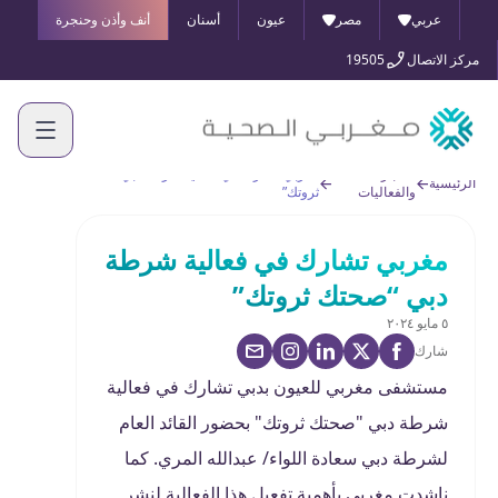
عربي
مصر
عيون
أسنان
أنف وأذن وحنجرة
مركز الاتصال
19505
الأخبار
مغربي تشارك في فعالية شرطة دبي “صحتك
الرئيسية
والفعاليات
ثروتك”
مغربي تشارك في فعالية شرطة
دبي “صحتك ثروتك”
٥ مايو ٢٠٢٤
شارك
مستشفى مغربي للعيون بدبي تشارك في فعالية
شرطة دبي "صحتك ثروتك" بحضور القائد العام
لشرطة دبي سعادة اللواء/ عبدالله المري. كما
ناشدت مغربي بأهمية تفعيل هذا الفعالية لنشر