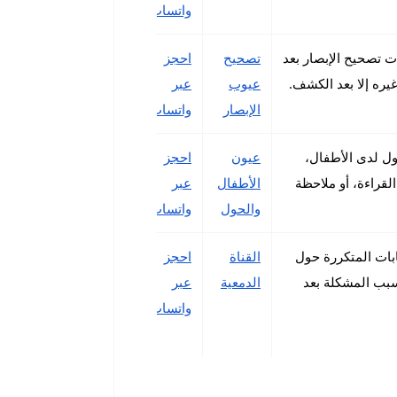
واتساب
ات تصحيح الإبصار بعد
تصحيح
احجز
غيره إلا بعد الكشف.
عيوب
عبر
الإبصار
واتساب
ل لدى الأطفال،
عيون
احجز
قراءة، أو ملاحظة
الأطفال
عبر
والحول
واتساب
ابات المتكررة حول
القناة
احجز
بب المشكلة بعد
الدمعية
عبر
واتساب