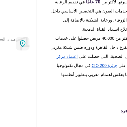
70 عامًا
برتها لأكثر من
في تقديم الرعاية
ُعد خدمات العيون هي التخصص الأساسي داخل
الزرقاء، ورعاية الشبكية بالإضافة إلى
 انسداد القناة الدمعية.
وقد خدم فرع مغربي الصحية للعيون – القاهرة حتى الآن أكثر من 40,000 مريض حصلوا على خدمات
ميدان الس
الفرع داخل القاهرة ودوره ضمن شبكة مغربي
بي الصحية، التي حصلت على
اعتماد مركز
جائزة CIO 200
في مجال تكنولوجيا
وائز TechTalk وMETA السنوي، بما يعكس اهتمام مغربي بتطوير أنظمتها
هرة