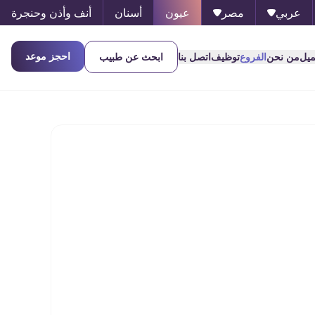
عربي
مصر
عيون
أسنان
أنف وأذن وحنجرة
احجز موعد
ميل
من نحن
الفروع
توظيف
اتصل بنا
ابحث عن طبيب