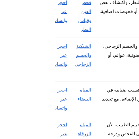
لنظر، واكتشاف بعض
فحص
احجز
 أو فحوصات إضافية.
العين
عبر
وقياس
واتساب
النظر
 والجسم الزجاجي،
الشبكية
احجز
ئية، عوائم، أو
والجسم
عبر
الزجاجي
واتساب
 تسبب ضبابية في
المياه
احجز
ن الإضاءة، مع تحديد
البيضاء
عبر
واتساب
ييم الطبيب، لأن
المياه
احجز
على الفحص ودرجة
الزرقاء
عبر