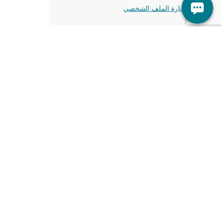
زيارة الملف الشخصي
أ.د حمودة غرابة
استشاري الشبكية والجسم الزجاجي، المدير
الطبى لمستشفى مغربي للعيون - طنطا