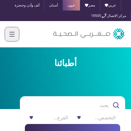
عربي
مصر
عيون
أسنان
أنف وأذن وحنجرة
مركز الاتصال
19505
أطبائنا
التخصص...
الفرع...