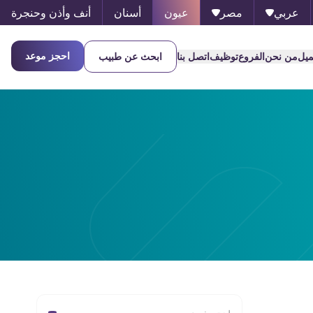
عربي
مصر
عيون
أسنان
أنف وأذن وحنجرة
احجز موعد
ميل
من نحن
الفروع
توظيف
اتصل بنا
ابحث عن طبيب