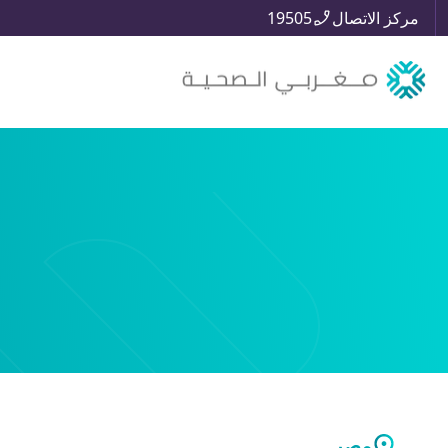
مركز الاتصال
19505
مصر