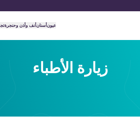
عيون
أسنان
أنف وأذن وحنجرة
تج
زيارة الأطباء