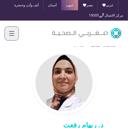
عربي
مصر
عيون
أسنان
أنف وأذن وحنجرة
مركز الاتصال
19505
الرئيسية
أطبائنا
د. ريهام رفعت
د. ريهام رفعت