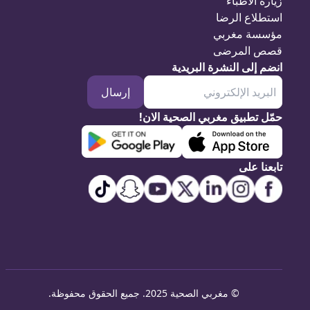
رة الأطباء
طلاع الرضا
سسة مغربي
ص المرضى
م إلى النشرة البريدية
إرسال
ل تطبيق مغربي الصحية الان!
عنا على
©
مغربي الصحية 2025. جميع الحقوق محفوظة
.