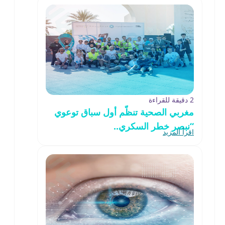
2 دقيقة للقراءة
مغربي الصحية تنظّم أول سباق توعوي
“نبصر خطر السكري..
اقرأ المزيد