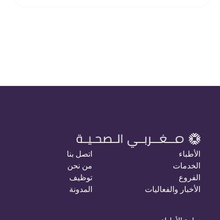
طباء
اتصل بنا
دمات
من نحن
روع
توظيف
خبار والفعاليات
المدونة