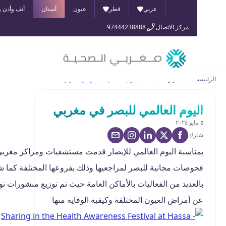
عربي
قطر
عيون
أسنان
أنف وأذن وحنجرة
مركز الاتصال
97444238888
الأخبار والفعاليات
اليوم العالمي للبصر في مغربي
يوم العالمي للبصر في مغربي
رك
ناسبة اليوم العالمي للإبصار قدمت مستشفيات ومراكز مغربي
وصات مجانية للبصر لمراجعيها وذلك بفروعها المختلفة كما شاركت
لعديد من الفعاليات بالأماكن العامة حيث تم توزيع منشورات توعوية
 أمراض العيون المختلفة وكيفية الوقاية منها