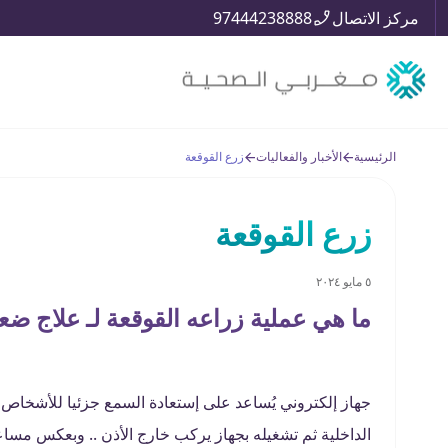
مركز الاتصال
97444238888
الرئيسية
الأخبار والفعاليات
زرع القوقعة
زرع القوقعة
٥ مايو ٢٠٢٤
ما هي عملية زراعه القوقعة لـ علاج ض
جهاز إلكتروني يُساعد على إستعادة السمع جزئيا للأشخاص ال
الداخلية ثم تشغيله بجهاز يركب خارج الأذن .. وبعكس مساع