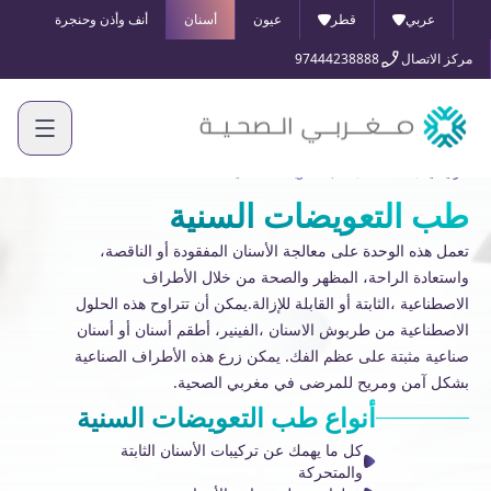
عربي
قطر
عيون
أسنان
أنف وأذن وحنجرة
مركز الاتصال
97444238888
الرئيسية
الخدمات
طب التعويضات السنية
طب التعويضات السنية
تعمل هذه الوحدة على معالجة الأسنان المفقودة أو الناقصة،
واستعادة الراحة، المظهر والصحة من خلال الأطراف
الاصطناعية ،الثابتة أو القابلة للإزالة.يمكن أن تتراوح هذه الحلول
الاصطناعية من طربوش الاسنان ،الفينير، أطقم أسنان أو أسنان
صناعية مثبتة على عظم الفك. يمكن زرع هذه الأطراف الصناعية
بشكل آمن ومريح للمرضى في مغربي الصحية.
أنواع
طب التعويضات السنية
كل ما يهمك عن تركيبات الأسنان الثابتة
والمتحركة