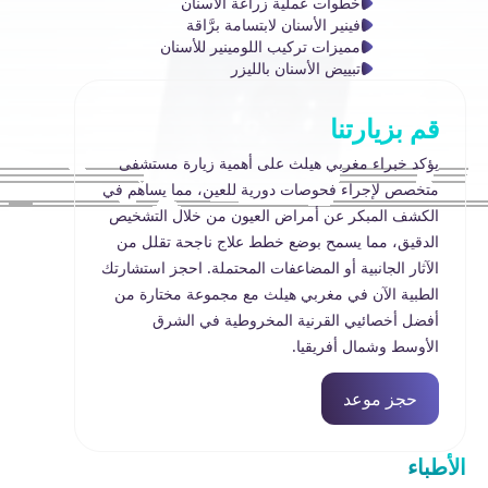
خطوات عملية زراعة الأسنان
فينير الأسنان لابتسامة برَّاقة
مميزات تركيب اللومينير للأسنان
تبييض الأسنان بالليزر
قم بزيارتنا
يؤكد خبراء مغربي هيلث على أهمية زيارة مستشفى
متخصص لإجراء فحوصات دورية للعين، مما يساهم في
الكشف المبكر عن أمراض العيون من خلال التشخيص
الدقيق، مما يسمح بوضع خطط علاج ناجحة تقلل من
الآثار الجانبية أو المضاعفات المحتملة. احجز استشارتك
الطبية الآن في مغربي هيلث مع مجموعة مختارة من
أفضل أخصائيي القرنية المخروطية في الشرق
الأوسط وشمال أفريقيا.
حجز موعد
الأطباء