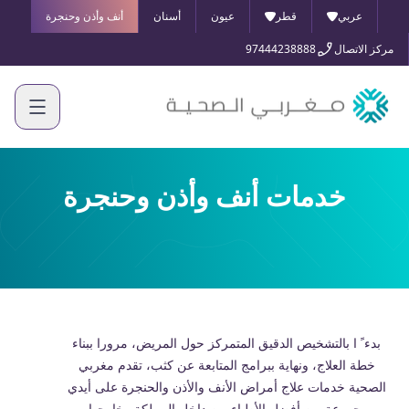
عربي
قطر
عيون
أسنان
أنف وأذن وحنجرة
مركز الاتصال
97444238888
خدمات أنف وأذن وحنجرة
بدء ً ا بالتشخیص الدقیق المتمركز حول المریض، مرورا ببناء
خطة العلاج، ونھایة ببرامج المتابعة عن كثب، تقدم مغربي
الصحیة خدمات علاج أمراض الأنف والأذن والحنجرة على أیدي
مجموعة من أفضل الأطباء من داخل المملكة وخارجھا.