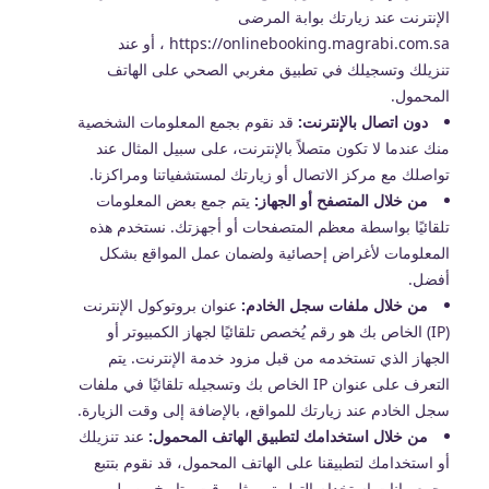
الإنترنت عند زيارتك بوابة المرضى
https://onlinebooking.magrabi.com.sa ، أو عند
تنزيلك وتسجيلك في تطبيق مغربي الصحي على الهاتف
المحمول.
دون اتصال بالإنترنت:
قد نقوم بجمع المعلومات الشخصية
منك عندما لا تكون متصلاً بالإنترنت، على سبيل المثال عند
تواصلك مع مركز الاتصال أو زيارتك لمستشفياتنا ومراكزنا.
من خلال المتصفح أو الجهاز:
يتم جمع بعض المعلومات
تلقائيًا بواسطة معظم المتصفحات أو أجهزتك. نستخدم هذه
المعلومات لأغراض إحصائية ولضمان عمل المواقع بشكل
أفضل.
من خلال ملفات سجل الخادم:
عنوان بروتوكول الإنترنت
(IP) الخاص بك هو رقم يُخصص تلقائيًا لجهاز الكمبيوتر أو
الجهاز الذي تستخدمه من قبل مزود خدمة الإنترنت. يتم
التعرف على عنوان IP الخاص بك وتسجيله تلقائيًا في ملفات
سجل الخادم عند زيارتك للمواقع، بالإضافة إلى وقت الزيارة.
من خلال استخدامك لتطبيق الهاتف المحمول:
عند تنزيلك
أو استخدامك لتطبيقنا على الهاتف المحمول، قد نقوم بتتبع
وجمع بيانات استخدام التطبيق، مثل وقت وتاريخ وصول