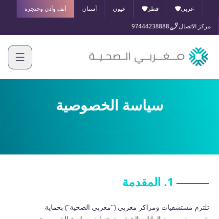
عربي
قطر
عيون
أسنان
أنف وأذن وحنجرة
مركز الاتصال
97444238888
سياسة الخصوصية
1. المقدمة
تلتزم مستشفيات ومراكز مغربي ("مغربي الصحية") بحماية
خصوصية وسرية البيانات الشخصية. تنطبق سياسة الخصوصية