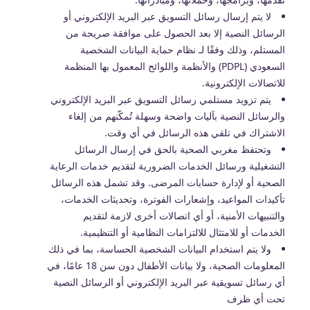
لا يتم إرسال رسائل التسويق عبر البريد الإلكتروني أو
الرسائل النصية إلا بعد الحصول على موافقة صريحة من
المستلم، وذلك وفقًا لـ نظام حماية البيانات الشخصية
السعودي (PDPL) والأنظمة واللوائح المعمول بها المنظمة
للاتصالات الإلكترونية.
يتم تزويد مستلمي رسائل التسويق عبر البريد الإلكتروني
والرسائل النصية بآليات واضحة وسهلة تُمكّنهم من إلغاء
الاشتراك في تلقي هذه الرسائل في أي وقت.
وتحتفظ مغربي الصحية بالحق في إرسال الرسائل
التشغيلية ورسائل الخدمات الضرورية لتقديم خدمات الرعاية
الصحية أو لإدارة حسابات المرضى. وقد تشمل هذه الرسائل
تأكيدات المواعيد، وإشعارات الفوترة، وتحديثات الخدمات،
والتنبيهات الأمنية، أو أي اتصالات أخرى لازمة لتقديم
الخدمات أو للامتثال للالتزامات النظامية أو التنظيمية.
ولا يتم استخدام البيانات الشخصية الحساسة، بما في ذلك
المعلومات الصحية، ولا بيانات الأطفال دون سن 18 عامًا، في
أي رسائل تسويقية عبر البريد الإلكتروني أو الرسائل النصية
تحت أي ظرف