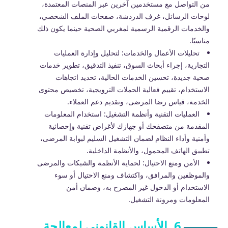
من التواصل مع مستخدمين آخرين عبر المنصات المعتمدة،
لوحات الرسائل، غرف الدردشة، صفحات الملف الشخصي،
والخدمات الرقمية الرسمية لمغربي الصحية حينما يكون ذلك
مناسبًا.
تحليلات الأعمال والخدمات: لتحليل وإدارة العمليات
التجارية، إجراء أبحاث السوق، تنفيذ التدقيق، تطوير خدمات
صحية جديدة، تحسين الخدمات الحالية، تحديد اتجاهات
الاستخدام، تقييم فعالية الحملات الترويجية، تخصيص محتوى
الخدمة، قياس رضا المرضى، وتقديم دعم العملاء.
العمليات التقنية وأنظمة التشغيل: استخدام المعلومات
المقدمة من متصفحك أو جهازك لأغراض تقنية وإحصائية
وأمنية وأداء النظام لضمان التشغيل السليم لبوابة المرضى،
تطبيق الهاتف المحمول، والأنظمة الداخلية.
الأمن ومنع الاحتيال: لحماية الأنظمة والشبكات والمرضى
والموظفين والمرافق، واكتشاف ومنع الاحتيال أو سوء
الاستخدام أو الدخول غير المصرح به، وضمان أمن
المعلومات ومرونة التشغيل.
6. الأساس القانوني لمعالجة