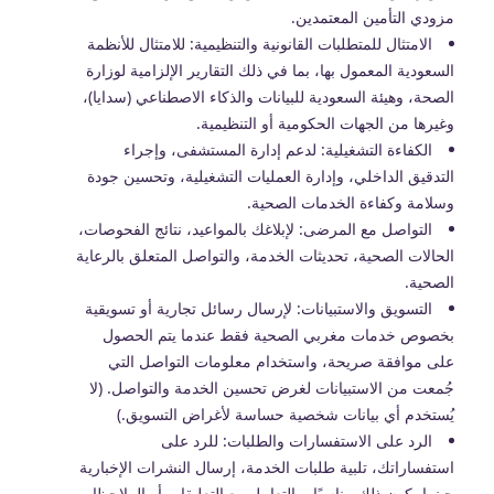
مزودي التأمين المعتمدين.
الامتثال للمتطلبات القانونية والتنظيمية: للامتثال للأنظمة
السعودية المعمول بها، بما في ذلك التقارير الإلزامية لوزارة
الصحة، وهيئة السعودية للبيانات والذكاء الاصطناعي (سدايا)،
وغيرها من الجهات الحكومية أو التنظيمية.
الكفاءة التشغيلية: لدعم إدارة المستشفى، وإجراء
التدقيق الداخلي، وإدارة العمليات التشغيلية، وتحسين جودة
وسلامة وكفاءة الخدمات الصحية.
التواصل مع المرضى: لإبلاغك بالمواعيد، نتائج الفحوصات،
الحالات الصحية، تحديثات الخدمة، والتواصل المتعلق بالرعاية
الصحية.
التسويق والاستبيانات: لإرسال رسائل تجارية أو تسويقية
بخصوص خدمات مغربي الصحية فقط عندما يتم الحصول
على موافقة صريحة، واستخدام معلومات التواصل التي
جُمعت من الاستبيانات لغرض تحسين الخدمة والتواصل. (لا
يُستخدم أي بيانات شخصية حساسة لأغراض التسويق.)
الرد على الاستفسارات والطلبات: للرد على
استفساراتك، تلبية طلبات الخدمة، إرسال النشرات الإخبارية
حينما يكون ذلك مناسبًا، والتعامل مع التعليقات أو الملاحظات