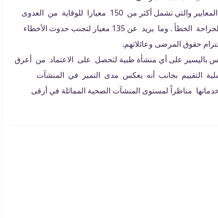
للحصول على اعتماد هيئة (JCI) لابد من استيفاء كل هذه المعايير والتي تشمل أكثر من 150 معيارا للوقاية من العدوى
داخل المستشفيات وما يزيد عن 25 معيار لتفادى إجراء الجراحة الخطأ . وما يزيد عن 135 معيار لتجنب حدوث الأخطاء
 ومقياس للجودة أمر ليس باليسير على أي منشأة طبية لتحصل على الاعتماد من أعرق
عملية التقييم بجانب أنه يعكس مدى التميز في المنشآت
اتها مناظراً لمستوى المنشآت الصحية المماثلة في أرقى