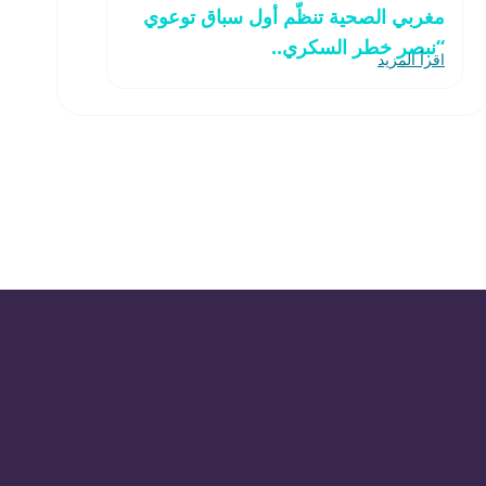
مغربي الصحية تنظّم أول سباق توعوي
“نبصر خطر السكري..
اقرأ المزيد