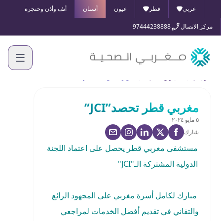
عربي
قطر
عيون
أسنان
أنف وأذن وحنجرة
مركز الاتصال
97444238888
الرئيسية
الأخبار والفعاليات
مغربي قطر تحصد”JCI”
مغربي قطر تحصد”JCI”
٥ مايو ٢٠٢٤
شارك
مستشفى مغربي قطر
يحصل على اعتماد اللجنة
الدولية المشتركة الـ"JCI"
مبارك لكامل أسرة مغربي على المجهود الرائع
والتفاني في تقديم أفضل الخدمات لمراجعي