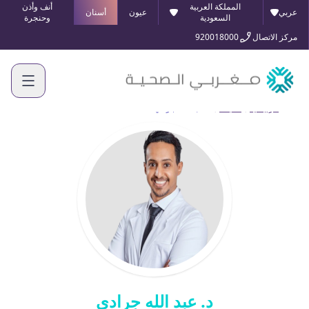
المملكة العربية
أنف وأذن
عربي
عيون
أسنان
السعودية
وحنجرة
مركز الاتصال
920018000
الرئيسية
أطبائنا
د. عبد الله جرادي
د. عبد الله جرادي