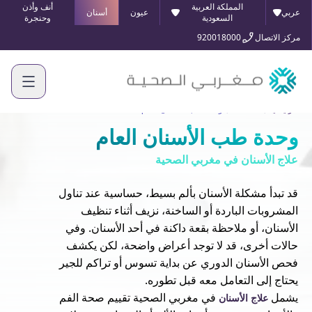
المملكة العربية
أنف وأذن
عربي
عيون
أسنان
السعودية
وحنجرة
مركز الاتصال
920018000
الرئيسية
الخدمات
وحدة طب الأسنان العام
وحدة طب الأسنان العام
علاج الأسنان في مغربي الصحية
قد تبدأ مشكلة الأسنان بألم بسيط، حساسية عند تناول
المشروبات الباردة أو الساخنة، نزيف أثناء تنظيف
الأسنان، أو ملاحظة بقعة داكنة في أحد الأسنان. وفي
حالات أخرى، قد لا توجد أعراض واضحة، لكن يكشف
فحص الأسنان الدوري عن بداية تسوس أو تراكم للجير
يحتاج إلى التعامل معه قبل تطوره.
يشمل
في مغربي الصحية تقييم صحة الفم
علاج الأسنان