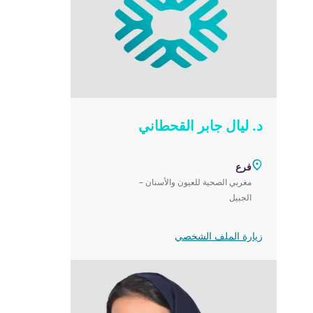
د. ليال جابر القحطاني
فرع
مغربي الصحية للعيون والأسنان –
الجبيل
زيارة الملف الشخصي