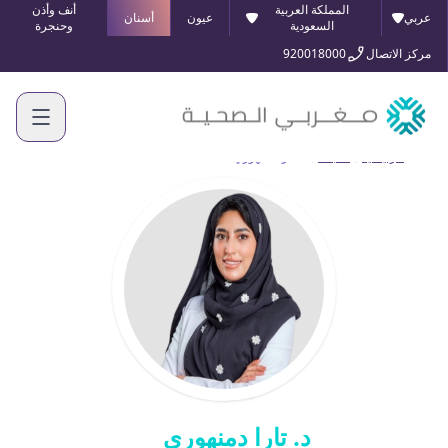
المملكة العربية
أنف وأذن
عربي
عيون
أسنان
السعودية
وحنجرة
مركز الاتصال
920018000
الرئيسية
أطبائنا
د. تارا دمنهوري
د. تارا دمنهوري