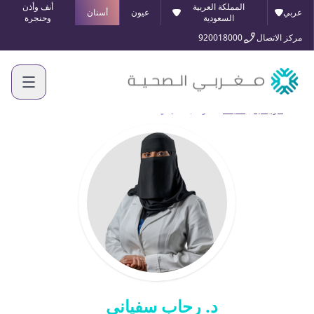
المملكة العربية
أنف وأذن
عربي
عيون
أسنان
السعودية
وحنجرة
مركز الاتصال
920018000
الرئيسية
أطبائنا
د. رحاب سفياني
د. رحاب سفياني