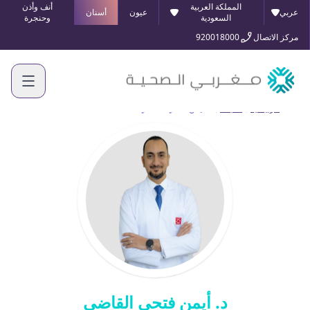
المملكة العربية
أنف وأذن
عربي
عيون
أسنان
السعودية
وحنجرة
مركز الاتصال
920018000
الرئيسية
أطبائنا
د. أيمن فتحي القاضي
د. أيمن فتحي القاضي