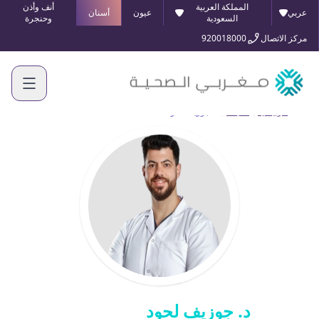
المملكة العربية
أنف وأذن
عربي
عيون
أسنان
السعودية
وحنجرة
مركز الاتصال
920018000
الرئيسية
أطبائنا
د. جوزيف لحود
د. جوزيف لحود