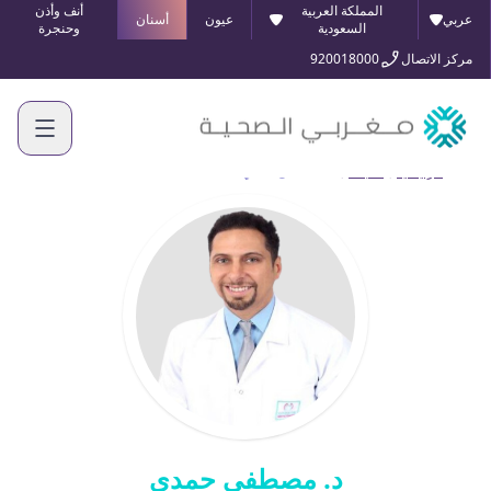
المملكة العربية
أنف وأذن
عربي
عيون
أسنان
السعودية
وحنجرة
مركز الاتصال
920018000
الرئيسية
أطبائنا
د. مصطفى حمدي
د. مصطفى حمدي