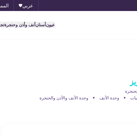
عربي
الممل
عيون
أسنان
أنف وأذن وحنجرة
تج
يز
لحنجرة
يات
وحدة الأنف
وحدة الأنف والأذن والحنجرة