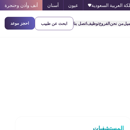
كة العربية السعودية
عيون
أسنان
أنف وأذن وحنجرة
احجز موعد
ميل
من نحن
الفروع
توظيف
اتصل بنا
ابحث عن طبيب
المستشفيات