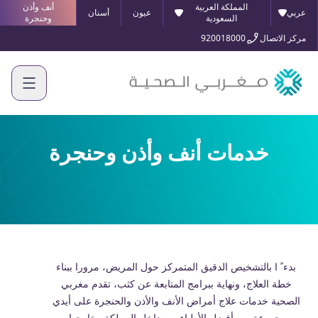
المملكة العربية
أنف وأذن
عربي
عيون
أسنان
السعودية
وحنجرة
مركز الاتصال
920018000
خدمات أنف وأذن وحنجرة
بدء ً ا بالتشخیص الدقیق المتمركز حول المریض، مرورا ببناء
خطة العلاج، ونھایة ببرامج المتابعة عن كثب، تقدم مغربي
الصحیة خدمات علاج أمراض الأنف والأذن والحنجرة على أیدي
مجموعة من أفضل الأطباء من داخل المملكة وخارجھا.