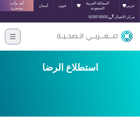
المملكة العربية
أنف وأذن
عربي
عيون
أسنان
السعودية
وحنجرة
مركز الاتصال
920018000
استطلاع الرضا