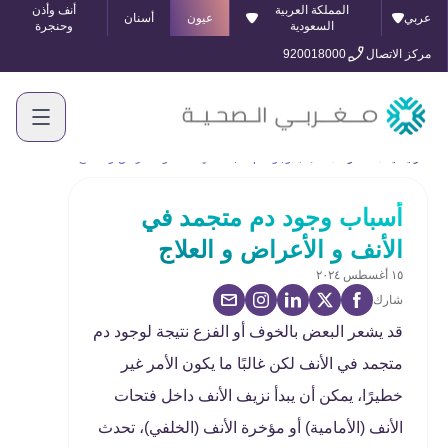
المملكة العربية
أنف وأذن
عربي
عيون
أسنان
السعودية
وحنجرة
مركز الاتصال
920018000
الرئيسية
المدونة
أسباب وجود دم متجمد في الأنف و الأعراض و العلاج
أسباب وجود دم متجمد في
الأنف و الأعراض و العلاج
١٥ أغسطس ٢٠٢٤
شارك
قد يشعر البعض بالخوف أو الفزع نتيجة لوجود دم
متجمد في الأنف لكن غالبًا ما يكون الأمر غير
خطيرًا، يمكن أن يبدأ نزيف الأنف داخل فتحات
الأنف (الأمامية) أو مؤخرة الأنف (الخلفي)، تحدث