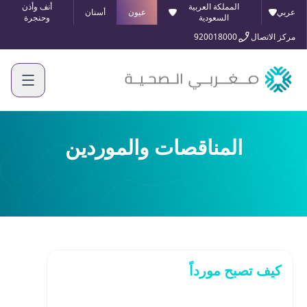
المملكة العربية
أنف وأذن
عربي
عيون
أسنان
السعودية
وحنجرة
مركز الاتصال
920018000
المناقصات والموردين
كيف تصبح مورداً