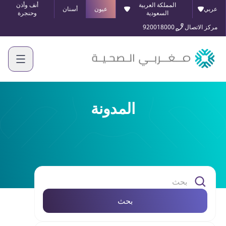
المملكة العربية
أنف وأذن
عربي
عيون
أسنان
السعودية
وحنجرة
مركز الاتصال
920018000
المدونة
بحث