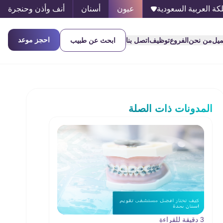
كة العربية السعودية
عيون
أسنان
أنف وأذن وحنجرة
احجز موعد
ميل
من نحن
الفروع
توظيف
اتصل بنا
ابحث عن طبيب
المدونات ذات الصلة
3 دقيقة للقراءة