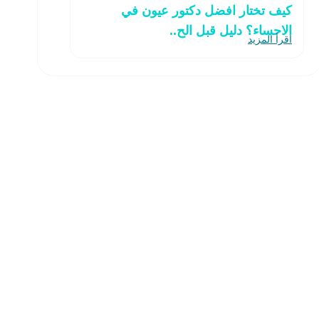
كيف تختار افضل دكتور عيون في
الاحساء؟ دليل قبل الح..
اقرأ المزيد