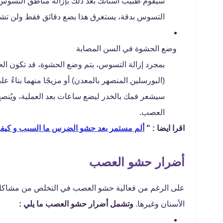
سيقوم طبيب أسنانك بعد ذلك بإزالة مناطق التسوس 
التسوس بدقة، يستغرق هذا بضع دقائق فقط ولن تشعر
وضع الحشوة في السن المصابة
(البورسلين المنصهر بالمعدن) أو مزيجًا منهما بناءً 
سيشعر فمك بالخدر لبضع ساعات بعد العملية، ويُنصح
العصب.
اقرا ايضا : "
ألم مستمر بعد حشو الضرس ما السبب و كيفية
أضرار حشو العصب
على الرغم من فعالية حشو العصب في التخلص من مشاكل ال
الأسنان وغيرها.
وتشمل أضرار حشو العصب ما يلي :