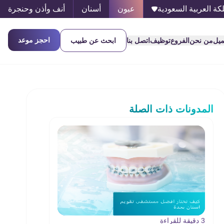
كة العربية السعودية
عيون
أسنان
أنف وأذن وحنجرة
احجز موعد
ميل
من نحن
الفروع
توظيف
اتصل بنا
ابحث عن طبيب
المدونات ذات الصلة
3 دقيقة للقراءة