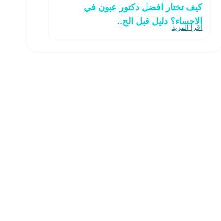
كيف تختار افضل دكتور عيون في
الاحساء؟ دليل قبل الح..
اقرأ المزيد