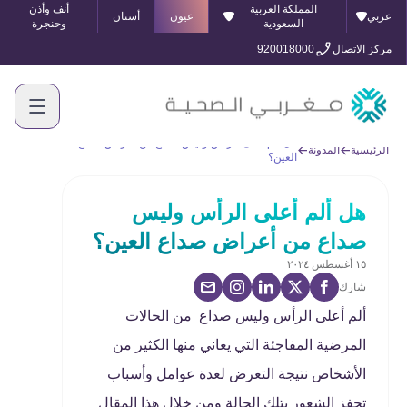
المملكة العربية
أنف وأذن
عربي
عيون
أسنان
السعودية
وحنجرة
مركز الاتصال
920018000
هل ألم أعلى الرأس وليس صداع من أعراض صداع
الرئيسية
المدونة
العين؟
هل ألم أعلى الرأس وليس
صداع من أعراض صداع العين؟
١٥ أغسطس ٢٠٢٤
شارك
ألم أعلى الرأس وليس صداع من الحالات
المرضية المفاجئة التي يعاني منها الكثير من
الأشخاص نتيجة التعرض لعدة عوامل وأسباب
تحفز الشعور بتلك الحالة ومن خلال هذا المقال