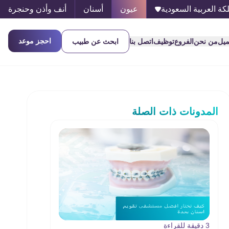
كة العربية السعودية
عيون
أسنان
أنف وأذن وحنجرة
احجز موعد
ميل
من نحن
الفروع
توظيف
اتصل بنا
ابحث عن طبيب
المدونات ذات الصلة
3 دقيقة للقراءة