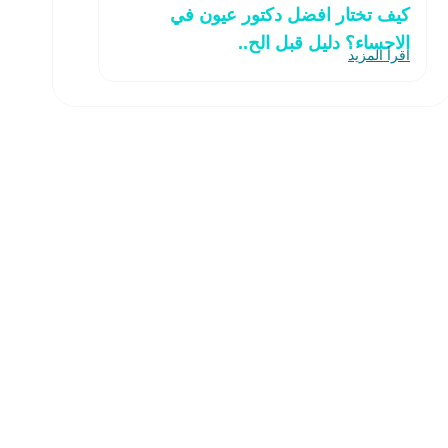
كيف تختار افضل دكتور عيون في
الاحساء؟ دليل قبل الح..
اقرأ المزيد