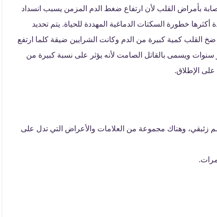
ابة بأمراض القلب لأن ارتفاع ضغط الدم المزمن يسبب انسداد
كثرها خطورة السكتات الدماغية المهددة للحياة. يتم تحديد
خ القلب كمية كبيرة من الدم وكانت الشرايين ضيقة كلما ارتفع
 سنوات ويسمى بالقاتل الصامت لأنه يؤثر على نسبة كبيرة من
على الإطلاق.
ف الضغط المرتفع بأن قياسه يكون أعلى من 120/80 مم زئبقي، وهناك مجموعة من العلامات والأعراض التي تدل على
مرات.