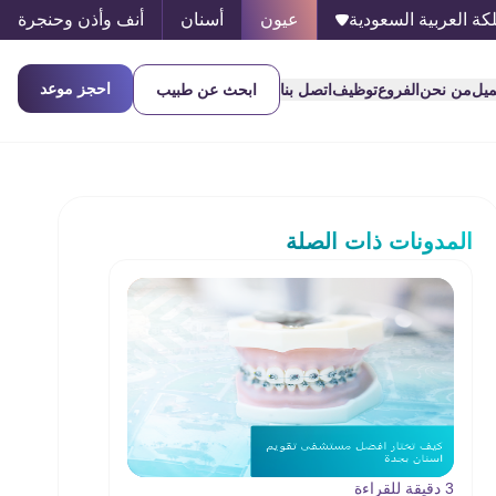
كة العربية السعودية
عيون
أسنان
أنف وأذن وحنجرة
احجز موعد
ميل
من نحن
الفروع
توظيف
اتصل بنا
ابحث عن طبيب
المدونات ذات الصلة
3 دقيقة للقراءة