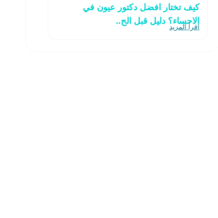
كيف تختار افضل دكتور عيون في
الاحساء؟ دليل قبل الح..
اقرأ المزيد