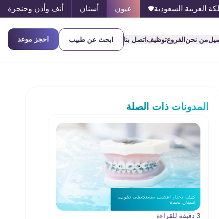
كة العربية السعودية
عيون
أسنان
أنف وأذن وحنجرة
احجز موعد
ميل
من نحن
الفروع
توظيف
اتصل بنا
ابحث عن طبيب
المدونات ذات الصلة
3 دقيقة للقراءة