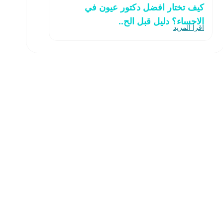
كيف تختار افضل دكتور عيون في
الاحساء؟ دليل قبل الح..
اقرأ المزيد