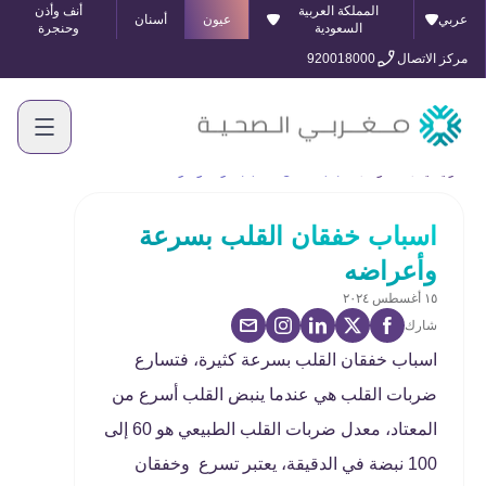
المملكة العربية
أنف وأذن
عربي
عيون
أسنان
السعودية
وحنجرة
مركز الاتصال
920018000
الرئيسية
المدونة
اسباب خفقان القلب بسرعة وأعراضه
اسباب خفقان القلب بسرعة
وأعراضه
١٥ أغسطس ٢٠٢٤
شارك
اسباب خفقان القلب بسرعة كثيرة، فتسارع
ضربات القلب هي عندما ينبض القلب أسرع من
المعتاد، معدل ضربات القلب الطبيعي هو 60 إلى
100 نبضة في الدقيقة، يعتبر تسرع وخفقان