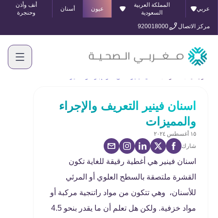
المملكة العربية
أنف وأذن
عربي
عيون
أسنان
السعودية
وحنجرة
مركز الاتصال
920018000
الرئيسية
المدونة
اسنان فينير التعريف والإجراء والمميزات
اسنان فينير التعريف والإجراء
والمميزات
١٥ أغسطس ٢٠٢٤
شارك
اسنان فينير هي أغطية رقيقة للغاية تكون
القشرة ملتصقة بالسطح العلوي أو المرئي
للأسنان، وهي تتكون من مواد راتنجية مركبة أو
مواد خزفية. ولكن هل تعلم أن ما يقدر بنحو 4.5