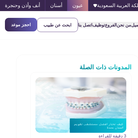
كة العربية السعودية
عيون
أسنان
أنف وأذن وحنجرة
احجز موعد
ميل
من نحن
الفروع
توظيف
اتصل بنا
ابحث عن طبيب
المدونات ذات الصلة
3 دقيقة للقراءة