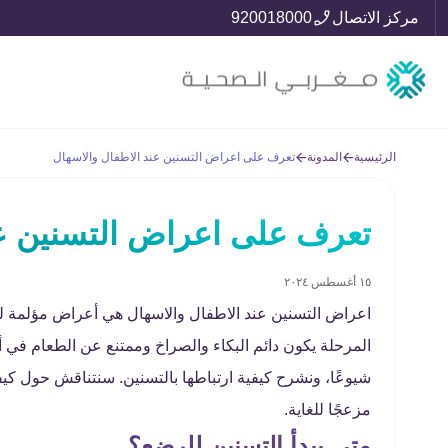
مركز الاتصال
920018000
الرئيسية
المدونة
تعرف على اعراض التسنين عند الاطفال والاسهال
تعرف على اعراض التسنين عن
١٥ أغسطس ٢٠٢٤
اعراض التسنين عند الاطفال والاسهال هي أعراض مؤلمة ل
المرحلة يكون دائم البكاء والصراخ وممتنع عن الطعام في أ
شيوعًا، ونشرح كيفية ارتباطها بالتسنين. سنتناقش حول كيف
مزعجًا للغاية.
متى يبدأ التسنين للرضع؟