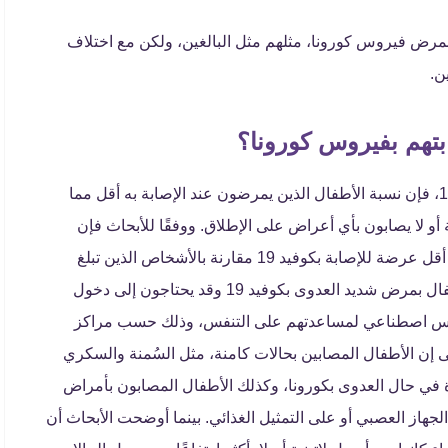
بمرض فيروس كورونا، مثلهم مثل البالغين، ولكن مع اختلاف
ين.
تهم بفيروس كورونا؟
من المعروف أن جميع الأطفال معرضون للإصابة بكوفيد 19، فإن نسبة الأطفال الذين يمرضون عند الإصابة به أقل مما
و لا يصابون بأي أعراض على الإطلاق. ووفقًا للأبحاث فإن
الأطفال الذين تقل أعمارهم عن 10 سنوات أو 14 سنة، هم أقل عرضة للإصابة بكوفيد 19 مقارنة بالأشخاص الذين تبلغ
أعمارهم 20 سنة فأكثر، وبالرغم من ذلك يصاب بعض الأطفال بمرض شديد العدوى بكوفيد 19 وقد يحتاجون إلى دخول
 تنفس اصطناعي لمساعدتهم على التنفس، وذلك حسب مراكز
 (CDC). وأشارت الأبحاث إلى إن الأطفال المصابين بحالات كامنة، مثل السُمنة والسكري
رة في حال العدوى بكورونا، وكذلك الأطفال المصابون بأمراض
 الجهاز العصبي أو على التمثيل الغذائي. بينما أوضحت الأبحاث أن