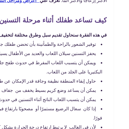
الأكثر إزعاجًا والأكثر ألمًا.
تعرف علي
"أعراض ومراحل التسن
كيف تساعد طفلك أثناء مرحلة التسنين
في هذه الفقرة سنحاول تقديم سبل وطرق مختلفة لتخفيف أع
توفير الشعور بالراحة والطمأنينة بأن تحضن طفلك جيد
يحفز التسنين سيلان اللعاب والعديد من الأطفال يس
ويمكن أن يتسبب اللعاب المفرط في حدوث طفح جلدي
البكتيريا على الجلد من اللعاب.
حاول إبقاء المنطقة نظيفة وجافة قدر الإمكان عن
يمكن أن يساعد وضع كريم بسيط يخفف من جفاف البش
يمكن أن يتسبب اللعاب الناتج أثناء التسنين في حدوث
إذا كان سعال الرضيع مستمرًا أو مصحوبًا بارتفاع في
فورًا.
لأن في الغالب لا يرتبط ارتفاع درجة الحرارة بشكل كب