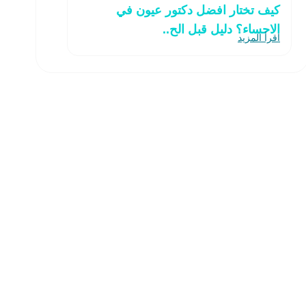
كيف تختار افضل دكتور عيون في
الاحساء؟ دليل قبل الح..
اقرأ المزيد