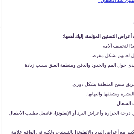
ين عند الاطفال"
راض التسنين المؤلمة، إليك أهمها:
ًا لتخفيف آلامه.
يل لعابهم بشكل مفرط.
 حول الفم والخدود والذقن ومنطقة العنق بسبب زيادة
 طريق مسح المنطقة بشكل دوري.
رة وتشققها والتهابها.
 السعال.
 درجة الحرارة وأعراض البرد أو الإنفلونزا، فاتصل بطبيب الأطفال
ير مع أعراض البرد والإنفلونزا بالتسنين، ولكنه في الواقع علامة