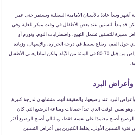
ة أشهر ويبدأ عادةً بالأسنان الأمامية السفلية ويستمر حتى عمر
 ولكن قد يبدأ التسنين عند بعض الأطفال في وقت مبكر للغاية وفي
اض مميزة للتسنين تشمل التهيج، واضطرابات النوم، وتورم أو
دي حول الفم، ارتفاع بسيط في درجة الحرارة، والإسهال، وزيادة
العض وفرك اللثة وحتى فرك الأذن. تم الإبلاغ عن هذه الأعراض من قِبل 70-80 في المائة من الآباء, ولكن لماذا يعاني الأطفال
بة.
وأعراض البرد
أعراض البرد عند رضيعها، والحقيقة أنهما متشابهان لدرجة كبيرة,
، وهو نفس الوقت الذي تبدأ حصانات ومناعة الرضيع التي كان
 الرضيع أصبح معتمدًا على نفسه فقط، وبالتالي أصبح الرضيع أكثر
فترة التسنين الأولى، يخلط الكثيرين بين أعراض التسنين