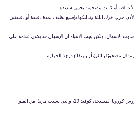
الأعراض أو كانت مصحوبة بحمى شديدة.
لأذن جرب فرك اللثة وتدليكها بإصبع نظيف لمدة دقيقة أو دقيقتين
حدوث الإسهال، ولكن يجب الانتباه أن الإسهال قد يكون علامة على
ال مصحوبًا بالتقيؤ أو بارتفاع درجة الحرارة.
تتشابه أعراض تسنين الأطفال، إلى حدٍ كبير مع أعراض فيروس كورونا المستجد، كوفيد 19، والتي تسبب مزيدًا من القلق