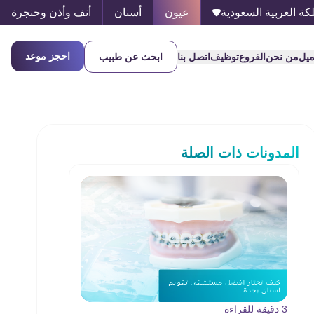
كة العربية السعودية
عيون
أسنان
أنف وأذن وحنجرة
احجز موعد
ميل
من نحن
الفروع
توظيف
اتصل بنا
ابحث عن طبيب
المدونات ذات الصلة
3 دقيقة للقراءة