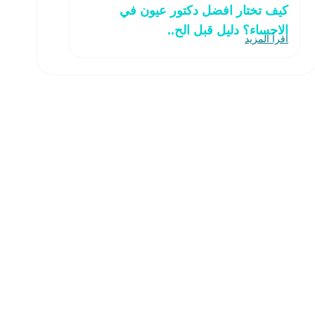
كيف تختار افضل دكتور عيون في
الاحساء؟ دليل قبل الح..
اقرأ المزيد