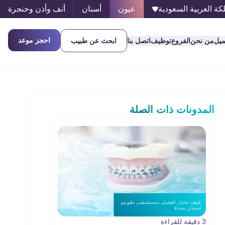
كة العربية السعودية
عيون
أسنان
أنف وأذن وحنجرة
احجز موعد
ميل
من نحن
الفروع
توظيف
اتصل بنا
ابحث عن طبيب
المدونات ذات الصلة
3 دقيقة للقراءة