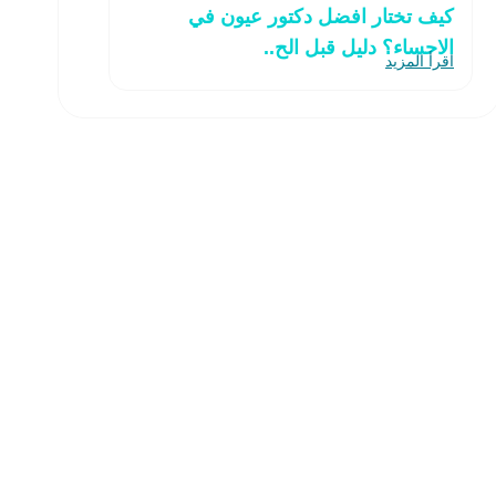
كيف تختار افضل دكتور عيون في
الاحساء؟ دليل قبل الح..
اقرأ المزيد