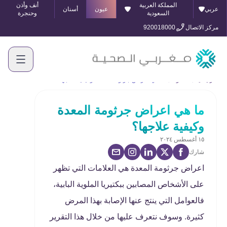
المملكة العربية
أنف وأذن
عربي
عيون
أسنان
السعودية
وحنجرة
مركز الاتصال
920018000
الرئيسية
المدونة
ما هي اعراض جرثومة المعدة وكيفية علاجها؟
ما هي اعراض جرثومة المعدة
وكيفية علاجها؟
١٥ أغسطس ٢٠٢٤
شارك
اعراض جرثومة المعدة هي العلامات التي تظهر
على الأشخاص المصابين ببكتيريا الملوية البابية،
فالعوامل التي ينتج عنها الإصابة بهذا المرض
كثيرة. وسوف نتعرف عليها من خلال هذا التقرير