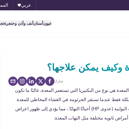
عربي
الممل
عيون
أسنان
أنف وأذن وحنجرة
تج
 وكيف يمكن علاجها؟
شارك
دة هي نوع من البكتيريا التي تستعمر المعدة، غالبًا ما تكون
كلة فقط عندما تستقر الجرثومة في الغشاء المخاطي للمعدة
وتهاجم طبقتها الواقية، بهذه الطريقة ، تسبب عدوى الملوية البوابية (عدوى HP) أحيانًا التهابًا ، مما يؤدي إلى ظهور اعراض
أمراض ثانوية مختلفة مثل التهاب المعدة.