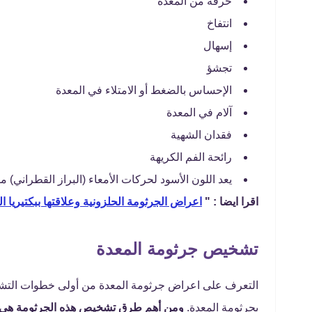
حرقة من المعدة
انتفاخ
إسهال
تجشؤ
الإحساس بالضغط أو الامتلاء في المعدة
آلام في المعدة
فقدان الشهية
رائحة الفم الكريهة
يعد اللون الأسود لحركات الأمعاء (البراز القطراني) م
اقرا ايضا : "
اعراض الجرثومة الحلزونية وعلاقتها ببكتيريا ا
تشخيص جرثومة المعدة
التعرف على اعراض جرثومة المعدة من أولى خطوات التش
بجرثومة المعدة.
ومن أهم طرق تشخيص هذه الجرثومة هي 