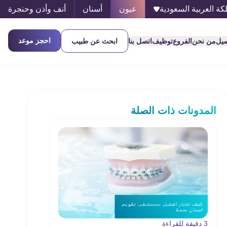
كة العربية السعودية
عيون
أسنان
أنف وأذن وحنجرة
احجز موعد
ميل
من نحن
الفروع
توظيف
اتصل بنا
ابحث عن طبيب
المدونات ذات الصلة
3 دقيقة للقراءة