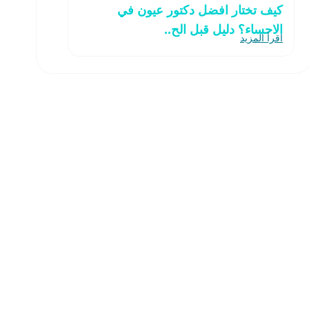
كيف تختار افضل دكتور عيون في
الاحساء؟ دليل قبل الح..
اقرأ المزيد