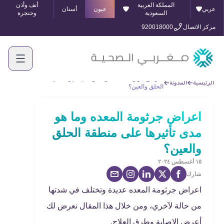
المملكة العربية
أنف وأذن
عربي
عيون
أسنان
السعودية
وحنجرة
مركز الاتصال
920018000
اعراض جرثومة المعده وما هو مدى تأثيرها على منطقة
الرئيسية
المدونة
الحلق والعين؟
اعراض جرثومة المعده وما هو
مدى تأثيرها على منطقة الحلق
والعين؟
١٥ أغسطس ٢٠٢٤
شارك
اعراض جرثومة المعده عديدة وتختلف في شدتها
من حالة لآخري، ومن خلال هذا المقال نعرض لك
أعرض الإصابة وطرق العلاج.