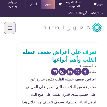
المملكة العربية
أنف وأذن
عربي
عيون
أسنان
السعودية
وحنجرة
مركز الاتصال
920018000
الرئيسية
المدونة
تعرف على اعراض ضعف عضلة القلب وأهم أنواعها
تعرف على اعراض ضعف عضلة
القلب وأهم أنواعها
١٥ أغسطس ٢٠٢٤
شارك
اعراض ضعف عضلة القلب تكون عبارة عن
مجموعة من العلامات التي تظهر على المريض
على حسب مدى قدرة القلب على ضخ الدم
لباقي أنحاء الجسم> وسوف نتعرف من خلال هذا