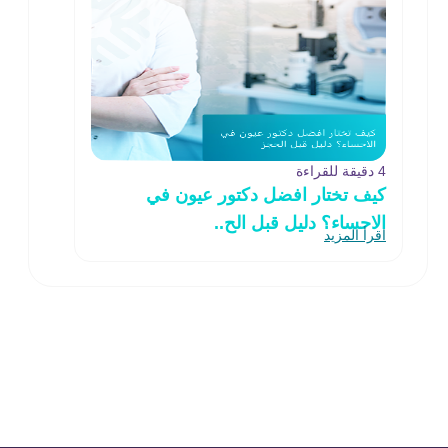
4 دقيقة للقراءة
كيف تختار افضل دكتور عيون في
الاحساء؟ دليل قبل الح..
اقرأ المزيد