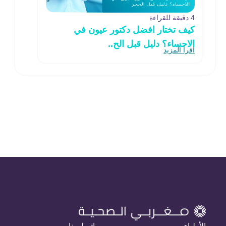
4 دقيقة للقراءة
كيف تختار افضل دكتور عيون في
الاحساء؟ دليل قبل الح..
اقرأ المزيد