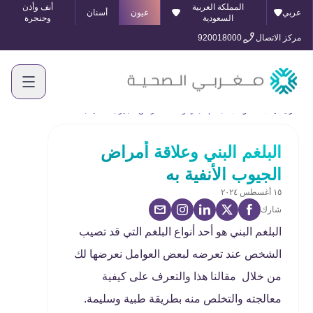
المملكة العربية
أنف وأذن
عربي
عيون
أسنان
السعودية
وحنجرة
مركز الاتصال
920018000
الرئيسية
المدونة
البلغم البني وعلاقة أمراض الجيوب الأنفية به
البلغم البني وعلاقة أمراض
الجيوب الأنفية به
١٥ أغسطس ٢٠٢٤
شارك
البلغم البني هو أحد أنواع البلغم التي قد تصيب
الشخص عند تعرضه لبعض العوامل نعرضها لك
من خلال مقالنا هذا والتعرف على كيفية
معالجته والتخلص منه بطريقة طبية وسليمة.