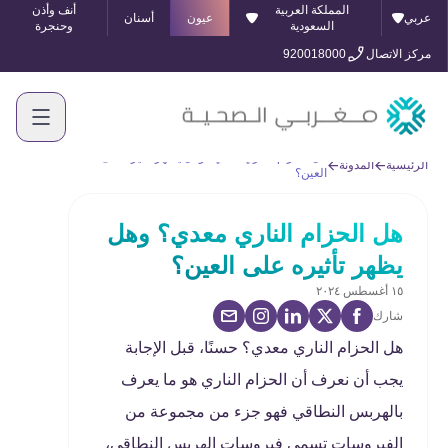
المملكة العربية
أنف وأذن
عربي
عيون
أسنان
السعودية
وحنجرة
مركز الاتصال
920018000
هل الحزام الناري معدي؟ وهل يظهر تأثيره على
الرئيسية
المدونة
العين؟
هل الحزام الناري معدي؟ وهل
يظهر تأثيره على العين؟
١٥ أغسطس ٢٠٢٤
شارك
هل الحزام الناري معدي؟ حسنًا، قبل الإجابة
يجب أن نعرف أن الحزام الناري هو ما يعرف
بالهربس النطاقي فهو جزء من مجموعة من
الفيروسات تسمى فيروسات الهربس النطاقي،